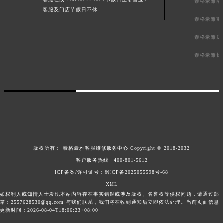
泰格豪雅南
四川省泸州市江阳区治平路泰格豪雅售后服务中心（需提前预约）
客服及门店节假日不休
泰格豪雅重
四川省眉山市东坡区三苏路泰格豪雅售后服务中心（需提前预约）
泰格豪雅郑
四川省绵阳市涪城区翠花街泰格豪雅售后服务中心（需提前预约）
四川省南充市高坪区江东大道泰格豪雅售后服务中心（需提前预约）
泰格豪雅长
四川省内江市东兴区汉安大道泰格豪雅售后服务中心（需提前预约）
四川省攀枝花市东区三线大道北段泰格豪雅售后服务中心（需提前预约）
四川省遂宁市船山区香林南路泰格豪雅售后服务中心（需提前预约）
四川省雅安市雨城区熊猫大道泰格豪雅售后服务中心（需提前预约）
四川省宜宾市翠屏区长翠路泰格豪雅售后服务中心（需提前预约）
四川省资阳市雁江区滨江大道一段与和平南路泰格豪雅售后服务中心（需提前预约）
版权所有：
泰格豪雅客服维修服务中心
Copyright © 2018-2032
四川省自贡市自流井区华商北路泰格豪雅售后服务中心（需提前预约）
客户服务热线：
400-801-5612
西藏自治区阿里地区噶尔县北京西路泰格豪雅售后服务中心（需提前预约）
ICP备案/许可证号：黔ICP备2025055598号-68
西藏自治区昌都市卡若区昌都西路泰格豪雅售后服务中心（需提前预约）
XML
西藏自治区拉萨市城关区北京中路泰格豪雅售后服务中心（需提前预约）
如权利人或知情人士发现本站内容存在事实错误或涉及版权、名誉权等侵权问题，请通过邮
箱：2557628530@qq.com 与我们联系，我们将在收到通知后立即依法处理。当前页面信息
西藏自治区林芝市巴宜区广东路泰格豪雅售后服务中心（需提前预约）
更新时间：2026-08-04T18:06:23+08:00
西藏自治区那曲市色尼区浙江西路泰格豪雅售后服务中心（需提前预约）