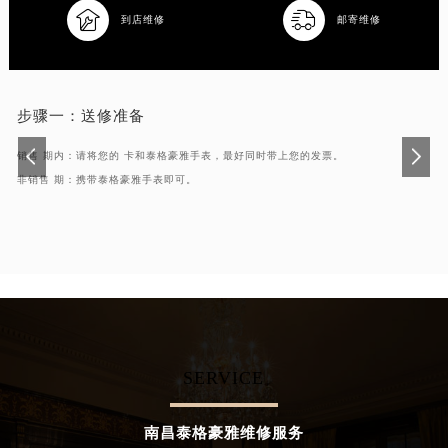


辽宁省沈阳市沈河区中街路137号亨得利名表维修授权店1楼泰格豪雅售后服务中心（需提前预约）
到店维修
邮寄维修
辽宁省沈阳市沈河区中街路83号亨得利名表维修授权店1楼泰格豪雅售后服务中心（需提前预约）
北京市朝阳区建国门外大街甲6号华熙国际中心D座11层1102室泰格豪雅售后服务中心（北京总部）（需提前预约）
北京市东城区东长安街1号王府井东方广场W3座6层602室泰格豪雅售后服务中心（需提前预约）
步骤一：
送修准备
河北省保定市竞秀区朝阳北大街北国先天下泰格豪雅售后服务中心（需提前预约）
销售 期内：请将您的 卡和泰格豪雅手表，最好同时带上您的发票。
内蒙古自治区阿拉善盟市左旗土尔扈特大街泰格豪雅售后服务中心（需提前预约）
非销售 期：携带泰格豪雅手表即可。
内蒙古自治区巴彦淖尔市临河区新华街泰格豪雅售后服务中心（需提前预约）
内蒙古自治区包头市青山区幸福路甲3号王府井百货名表维修泰格豪雅售后服务中心（需提前预约）
内蒙古自治区赤峰市红山区哈达街泰格豪雅售后服务中心（需提前预约）
内蒙古自治区鄂尔多斯市东胜区伊金霍洛街泰格豪雅售后服务中心（需提前预约）
内蒙古自治区呼伦贝尔市海拉尔区中央街泰格豪雅售后服务中心（需提前预约）
内蒙古自治区通辽市科尔沁区明仁大街泰格豪雅售后服务中心（需提前预约）
内蒙古自治区乌海市海勃湾区人民南路泰格豪雅售后服务中心（需提前预约）
SERVICE
内蒙古自治区乌兰察布市集宁区恩和大街泰格豪雅售后服务中心（需提前预约）
内蒙古自治区锡林郭勒盟市锡林浩特市光明街与额尔敦路交叉口泰格豪雅售后服务中心（需提前预约）
南昌泰格豪雅维修服务
内蒙古自治区兴安盟市乌兰浩特市兴安大街泰格豪雅售后服务中心（需提前预约）