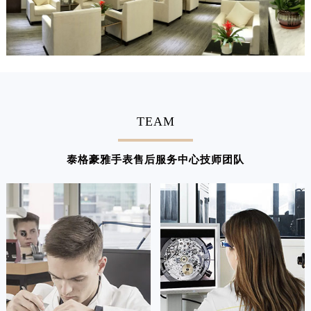
广东省汕头市龙湖区长平路泰格豪雅售后服务中心（需提前预约）
广东省汕尾市城区香洲街道园林社区翠园街泰格豪雅售后服务中心（需提前预约）
广东省韶关市武江区芙蓉新区与老城中心交汇处泰格豪雅售后服务中心（需提前预约）
广东省深圳市罗湖区深南东路5001号华润大厦17层1701室泰格豪雅售后服务中心（需提前预约）
广东省阳江市江城区东风一路泰格豪雅售后服务中心（需提前预约）
广东省云浮市云城区金山路泰格豪雅售后服务中心（需提前预约）
TEAM
广东省湛江市赤坎区观海北路泰格豪雅售后服务中心（需提前预约）
广东省肇庆市端州区信安大道与砚都大道交汇处泰格豪雅售后服务中心（需提前预约）
泰格豪雅手表售后服务中心技师团队
广西壮族自治区百色市右江区中山二路泰格豪雅售后服务中心（需提前预约）
广西壮族自治区北海市海城区北京路泰格豪雅售后服务中心（需提前预约）
广西壮族自治区崇左市江州区石景林街道友谊大道与丽川路交汇处泰格豪雅售后服务中心（需提前预约）
广西壮族自治区防城港市港口区金花茶大道泰格豪雅售后服务中心（需提前预约）
广西壮族自治区贵港市港北区港城街道布山大道与仙衣路交叉口泰格豪雅售后服务中心（需提前预约）
广西壮族自治区桂林市秀峰区红岭路泰格豪雅售后服务中心（需提前预约）
广西壮族自治区河池市金城江区金城江街道朝阳路泰格豪雅售后服务中心（需提前预约）
广西壮族自治区贺州市八步区城东街道灵峰南路泰格豪雅售后服务中心（需提前预约）