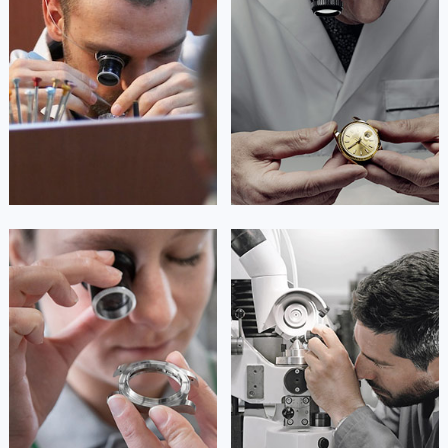
是泰格豪雅手表售后服务中心
是泰格豪雅手表售后服务中心
香港特别行政区铜锣湾区湾仔区轩尼诗道泰格豪雅售后服务中心（需提前预约）
(泰格豪雅保养中心)
(泰格豪雅保养中心)
的高级技师之一
的高级技师之一
河南省安阳市文峰区解放大道泰格豪雅售后服务中心（需提前预约）
Guangzhou Tag Heuer Maintain
Shenzhen Tag Heuer Maintain center
center
河南省鹤壁市淇滨区九州路泰格豪雅售后服务中心（需提前预约）
河南省济源市沁园街道济水大道泰格豪雅售后服务中心（需提前预约）

河南省焦作市解放区解放路泰格豪雅售后服务中心（需提前预约）
深圳泰格豪雅维修

广州泰格豪雅维修
河南省开封市鼓楼区中山路泰格豪雅售后服务中心（需提前预约）
河南省洛阳市西工区中州中路与解放路交叉口泰格豪雅售后服务中心（需提前预约）
河南省漯河市源汇区交通路泰格豪雅售后服务中心（需提前预约）
河南省南阳市宛城区范蠡东路与南都路交叉口泰格豪雅售后服务中心（需提前预约）
安尼塔·阿普里尔
贝亚特·布兰奇
河南省平顶山市卫东区建设路泰格豪雅售后服务中心（需提前预约）
资深泰格豪雅技师
资深泰格豪雅技师
是泰格豪雅手表售后服务中心
是泰格豪雅手表售后服务中心
河南省濮阳市大华龙区开州路绿城路交叉口泰格豪雅售后服务中心（需提前预约）
(泰格豪雅保养中心)
(泰格豪雅保养中心)
河南省三门峡市湖滨区和平路泰格豪雅售后服务中心（需提前预约）
的高级技师之一
的高级技师之一
Tianjin Tag Heuer Maintain center
Nanjing Tag Heuer Maintain center
河南省商丘市梁园区神火大道泰格豪雅售后服务中心（需提前预约）
河南省新乡市红旗区人民路泰格豪雅售后服务中心（需提前预约）
河南省信阳市浉河区东方红大道泰格豪雅售后服务中心（需提前预约）


天津泰格豪雅维修
上海泰格豪雅维修
河南省许昌市魏都区建安大道与八龙路交叉口泰格豪雅售后服务中心（需提前预约）