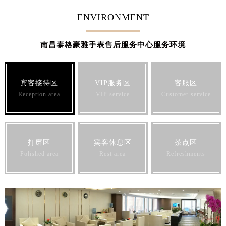
澳门特别行政区花王堂区大三巴商圈泰格豪雅售后服务中心（需提前预约）
ENVIRONMENT
澳门特别行政区嘉模堂区官也街泰格豪雅售后服务中心（需提前预约）
澳门省路氹城市金光大道泰格豪雅售后服务中心（需提前预约）
南昌泰格豪雅手表售后服务中心服务环境
澳门特别行政区望德堂区塔石广场泰格豪雅售后服务中心（需提前预约）
福建省福州市鼓楼区五四路128-1号恒力城写字楼15层03室泰格豪雅售后服务中心（需提前预约）
福建省厦门市思明区湖滨东路95号万象城华润大厦B座11层1104室泰格豪雅售后服务中心（需提前预约）
宾客接待区
VIP服务区
客服区
Reception area
VIP service
Customer service
广东省潮州市潮安区新风路与潮汕路交汇处泰格豪雅售后服务中心（需提前预约）
广东省广州市天河区天河路230号万菱汇国际中心A塔7层704室泰格豪雅售后服务中心（需提前预约）
广东省广州市越秀区环市东路371-375号世界贸易中心大厦南塔15层1507室泰格豪雅售后服务中心（需提前预约）
广东省河源市源城区越王大道泰格豪雅售后服务中心（需提前预约）
打磨区
宾客休息区
茶点区
广东省惠州市惠城区江北文昌一路7号华贸大厦1座30层3005室泰格豪雅售后服务中心（需提前预约）
Polished area
Rest area
Refreshments
广东省江门市蓬江区广场西路泰格豪雅售后服务中心（需提前预约）
广东省揭阳市榕城进贤门步行街泰格豪雅售后服务中心（需提前预约）
广东省茂名市电白区水东街道迎宾大道泰格豪雅售后服务中心（需提前预约）
广东省梅州市梅江区金燕大道泰格豪雅售后服务中心（需提前预约）
广东省清远市清城区湖西路泰格豪雅售后服务中心（需提前预约）