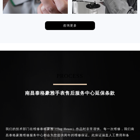
河南省郑州市二七区民主路10号华润大厦29层2905室泰格豪雅售后服务中心（需提前预约）
河南省周口市川汇区七一路泰格豪雅售后服务中心（需提前预约）
河南省驻马店市驿城区乐山大道与置地大道交叉口泰格豪雅售后服务中心（需提前预约）
咨询更多
卡罗琳·卡桑德拉
辛迪·克莱门特
湖北省鄂州市鄂城区文星大道泰格豪雅售后服务中心（需提前预约）
资深泰格豪雅技师
资深泰格豪雅技师
湖北省黄冈市黄州区赤壁大道泰格豪雅售后服务中心（需提前预约）
是泰格豪雅手表售后服务中心
是泰格豪雅手表售后服务中心
(泰格豪雅保养中心)
(泰格豪雅保养中心)
湖北省黄石市黄石港区武汉路泰格豪雅售后服务中心（需提前预约）
的高级技师之一
的高级技师之一
Chengdu Tag Heuer Maintain center
Beijing Tag Heuer Maintain center
湖北省荆门市东宝中天街步行街泰格豪雅售后服务中心（需提前预约）
湖北省荆州市荆州区荆中路泰格豪雅售后服务中心（需提前预约）
PROCESS
湖北省十堰市茅箭区人民北路泰格豪雅售后服务中心（需提前预约）

成都泰格豪雅维修
北京泰格豪雅手表售后服务中

湖北省随州市曾都区青年路泰格豪雅售后服务中心（需提前预约）
心
南昌泰格豪雅手表售后服务中心延保条款
湖北省咸宁市咸安区长安大道泰格豪雅售后服务中心（需提前预约）
湖北省襄阳市樊城区长虹路与人民路交叉口泰格豪雅售后服务中心（需提前预约）
湖北省孝感市孝南区复兴大道泰格豪雅售后服务中心（需提前预约）
湖北省宜昌市西陵区夷陵大道与港窑路泰格豪雅售后服务中心（需提前预约）
湖南省常德市武陵区人民路泰格豪雅售后服务中心（需提前预约）
我们的技术部门在维修泰格豪雅（Tag Heuer）作品时非常谨慎。每一次维修，我们南
昌泰格豪雅维修服务中心都会为您提供两年的维修保证。此保证涵盖人工费用和备
湖南省郴州市北湖区国庆北路泰格豪雅售后服务中心（需提前预约）