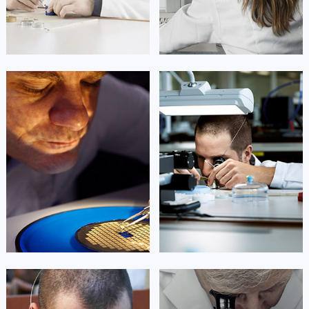
广西壮族自治区来宾市兴宾区桂中大道泰格豪雅售后服务中心（需提前预约）
广西壮族自治区柳州市城中区中山中路泰格豪雅售后服务中心（需提前预约）
广西壮族自治区钦州市钦南区金海湾东大街泰格豪雅售后服务中心（需提前预约）
广西壮族自治区梧州市万秀区龙湖镇高旺路泰格豪雅售后服务中心（需提前预约）
凯罗尔·切尔西
达芙妮·克劳迪娅
广西壮族自治区玉林市玉州区金玉路泰格豪雅售后服务中心（需提前预约）
资深泰格豪雅技师
资深泰格豪雅技师
海南省儋州市儋州市那大镇兰洋北路泰格豪雅售后服务中心（需提前预约）
是泰格豪雅手表售后服务中心
是泰格豪雅手表售后服务中心
(泰格豪雅保养中心)
(泰格豪雅保养中心)
海南省东方市八所镇解放西路泰格豪雅售后服务中心（需提前预约）
的高级技师之一
的高级技师之一
海南省琼海市嘉积镇东风路泰格豪雅售后服务中心（需提前预约）
Beijing Tag Heuer Maintain center
Shanghai Tag Heuer Maintain center
海南省三沙市西沙区西沙群岛永兴岛北京路泰格豪雅售后服务中心（需提前预约）
海南省三亚市吉阳区迎宾路泰格豪雅售后服务中心（需提前预约）


北京泰格豪雅维修
上海泰格豪雅维修
海南省万宁市万城镇解放路泰格豪雅售后服务中心（需提前预约）
海南省文昌市文城镇教育东路泰格豪雅售后服务中心（需提前预约）
海南省五指山市通什镇三月三大道泰格豪雅售后服务中心（需提前预约）
香港特别行政区尖沙咀区油尖旺区广东道泰格豪雅售后服务中心（需提前预约）
香港特别行政区金钟区中西区金钟道泰格豪雅售后服务中心（需提前预约）
艾德琳·亚历桑德拉
艾莉森·安吉莉亚
香港特别行政区九龙区油尖旺区弥敦道泰格豪雅售后服务中心（需提前预约）
资深泰格豪雅技师
资深泰格豪雅技师