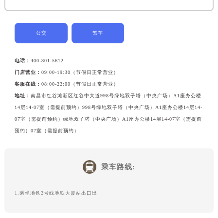
黑龙江省大庆市萨尔图区会战大街泰格豪雅售后服务中心（需提前预约）
黑龙江省鹤岗市向阳区红军路泰格豪雅售后服务中心（需提前预约）
公交
驾车
黑龙江省黑河市爱辉区中央街泰格豪雅售后服务中心（需提前预约）
黑龙江省鸡西市鸡冠区红军路泰格豪雅售后服务中心（需提前预约）
电话：
400-801-5612
黑龙江省佳木斯市向阳区长安路泰格豪雅售后服务中心（需提前预约）
门店营业：
09:00-19:30（节假日正常营业）
黑龙江省牡丹江市东安区太平路泰格豪雅售后服务中心（需提前预约）
客服在线：
08:00-22:00（节假日正常营业）
黑龙江省七台河市桃山区大同街泰格豪雅售后服务中心（需提前预约）
地址：
南昌市红谷滩新区红谷中大道998号绿地双子塔（中央广场）A1座办公楼
黑龙江省齐齐哈尔市龙沙区龙华路泰格豪雅售后服务中心（需提前预约）
14层14-07室（需提前预约）998号绿地双子塔（中央广场）A1座办公楼14层14-
黑龙江省双鸭山市尖山区新兴大街泰格豪雅售后服务中心（需提前预约）
07室（需提前预约）绿地双子塔（中央广场）A1座办公楼14层14-07室（需提前
预约）07室（需提前预约）
黑龙江省绥化市北林区新华街与康庄路交叉口泰格豪雅售后服务中心（需提前预约）
黑龙江省伊春市伊美区通河路泰格豪雅售后服务中心（需提前预约）
吉林省白城市洮北区明仁南街泰格豪雅售后服务中心（需提前预约）
乘车路线:
吉林省白山市浑江区浑江大街泰格豪雅售后服务中心（需提前预约）
吉林省吉林市船营区河南街泰格豪雅售后服务中心（需提前预约）
1.乘坐地铁2号线地铁大厦站出口出
吉林省辽源市龙山区人民大街泰格豪雅售后服务中心（需提前预约）
吉林省梅河口市新华街道梅河大街泰格豪雅售后服务中心（需提前预约）