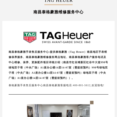
TAG HEUER
盐城市盐都区世纪大道5号盐城金融城写字楼1号楼16层1604室（需提前预约）
南昌泰格豪雅维修服务中心
泰州市海陵区永定东路399号置地商务中心东塔写字楼（华润万象城）17层1706室（需提前预约）
宁波市江北区大闸南路500号来福士广场办公楼20层2009室（需提前预约）
杭州市上城区钱江路1366号华润大厦写字楼A座5层503-5室（需提前预约）
金华市金东区东市南街777号金华万达广场写字楼4号楼22层2209室（需提前预约）
绍兴市越城区胜利东路379号世茂天际中心写字楼8层805室（需提前预约）
嘉兴市南湖区广益路705号嘉兴世界贸易中心写字楼A座13层1304室（需提前预约）
南昌泰格豪雅手表售后服务中心:提供泰格豪雅（Tag Heuer）南昌地区手表维
南昌市红谷滩新区红谷中大道998号绿地双子塔（中央广场）A1座办公楼14层07室（需提前预约）
修保养服务、南昌泰格豪雅维修服务网点地址、南昌泰格豪雅客户服务电话及
中心维修、保养、更换配件项目详细介绍（南昌市红谷滩新区红谷中大道998号
济南市历下区经十路11111号华润中心写字楼（万象城）15层1508室（需提前预约）
绿地双子塔（中央广场）A1座办公楼14层14-07室（需提前预约）998号绿地双
广州市天河区天河路230号万菱汇国际中心写字楼A塔7层704室（需提前预约）
子塔（中央广场）A1座办公楼14层14-07室（需提前预约）绿地双子塔（中央
广场）A1座办公楼14层14-07室（需提前预约））。
广州市越秀区环市东路371-375号世界贸易中心大厦南塔写字楼15层07室（需提前预约）
泰格豪雅手表售后服务中心南昌泰格豪雅客服电话:400-801-5612,欢迎致电!
深圳市罗湖区深南东路5001号华润大厦写字楼17层1701室（需提前预约）
惠州市惠城区江北文昌一路7号华贸大厦写字楼1座30层05室（需提前预约）
厦门市思明区湖滨东路95号华润大厦写字楼B座11层1104室（需提前预约）
福州市鼓楼区五四路128-1号恒力城写字楼15层03室（需提前预约）
成都市锦江区人民东路6号SAC东原中心写字楼24层2406B室（需提前预约）