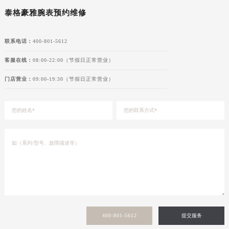
新疆维吾尔自治区库车市库车市文化东路泰格豪雅售后服务中心（需提前预约）
泰格豪雅腕表预约维修
新疆维吾尔自治区库尔勒市库尔勒市人民东路泰格豪雅售后服务中心（需提前预约）
新疆维吾尔自治区奎屯市团结西街泰格豪雅售后服务中心（需提前预约）
联系电话：
400-801-5612
新疆维吾尔自治区昆玉市昆泉街泰格豪雅售后服务中心（需提前预约）
客服在线：
08:00-22:00（节假日正常营业）
新疆维吾尔自治区沙湾市三道河子镇世纪大道南路泰格豪雅售后服务中心（需提前预约）
门店营业：
09:00-19:30（节假日正常营业）
新疆维吾尔自治区石河子市北二路泰格豪雅售后服务中心（需提前预约）
新疆维吾尔自治区双河市光明路泰格豪雅售后服务中心（需提前预约）
新疆维吾尔自治区塔城市塔城地区闻琴路泰格豪雅售后服务中心（需提前预约）
新疆维吾尔自治区铁门关市兴疆路泰格豪雅售后服务中心（需提前预约）
新疆维吾尔自治区图木舒克市图木舒克市中兴街泰格豪雅售后服务中心（需提前预约）
新疆维吾尔自治区吐鲁番市高昌区文化中路文化中路泰格豪雅售后服务中心（需提前预约）
新疆维吾尔自治区乌苏市乌鲁木齐北路泰格豪雅售后服务中心（需提前预约）
新疆维吾尔自治区五家渠市长征西街泰格豪雅售后服务中心（需提前预约）
新疆维吾尔自治区新星市东风路泰格豪雅售后服务中心（需提前预约）
新疆维吾尔自治区伊宁市解放西路泰格豪雅售后服务中心（需提前预约）
400-801-5612
提交服务
贵州省安顺市西秀区中华南路泰格豪雅售后服务中心（需提前预约）