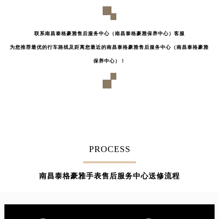
吉林省四平市铁东区紫气大路与南九经街交汇处泰格豪雅售后服务中心（需提前预约）
吉林省松原市宁江区五环大街泰格豪雅售后服务中心（需提前预约）
联系南昌泰格豪雅售后服务中心（南昌泰格豪雅保养中心）客服
吉林省通化市东昌区环通乡江南大街泰格豪雅售后服务中心（需提前预约）
为您推荐最优的行车路线及距离您最近的南昌泰格豪雅售后服务中心（南昌泰格豪雅
吉林省延边市延吉市解放路泰格豪雅售后服务中心（需提前预约）
保养中心）！
辽宁省鞍山市铁东区站前街泰格豪雅售后服务中心（需提前预约）
辽宁省本溪市平山区胜利路泰格豪雅售后服务中心（需提前预约）
辽宁省朝阳市双塔区新华路泰格豪雅售后服务中心（需提前预约）
辽宁省丹东市振兴区七经街泰格豪雅售后服务中心（需提前预约）
辽宁省抚顺市新抚区东一路泰格豪雅售后服务中心（需提前预约）
辽宁省阜新市海州区解放大街泰格豪雅售后服务中心（需提前预约）
辽宁省葫芦岛市连山区中央路泰格豪雅售后服务中心（需提前预约）
PROCESS
辽宁省锦州市古塔区中央大街泰格豪雅售后服务中心（需提前预约）
辽宁省辽阳市白塔区新运大街泰格豪雅售后服务中心（需提前预约）
南昌泰格豪雅手表售后服务中心送修流程
辽宁省盘锦市兴隆台区石油大街泰格豪雅售后服务中心（需提前预约）
辽宁省铁岭市银州区南马路泰格豪雅售后服务中心（需提前预约）
辽宁省营口市站前区市府路与渤海大街交叉口泰格豪雅售后服务中心（需提前预约）