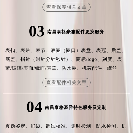
福建省漳州市龙文区步港路泰格豪雅售后服务中心（需提前预约）
查看保养相关文章
江苏省常州市新北区龙锦路1590号现代传媒中心5号楼10层1008室泰格豪雅售后服务中心（需提前预约）
江苏省淮安市清江浦区淮海北路泰格豪雅售后服务中心（需提前预约）
03
江苏省连云港市海州区通灌北路泰格豪雅售后服务中心（需提前预约）
南昌泰格豪雅配件更换服务
江苏省南京市秦淮区中山南路1号南京中心22层22-C1-C3室泰格豪雅售后服务中心（需提前预约）
江苏省宿迁市宿城区西湖路泰格豪雅售后服务中心（需提前预约）
表扣、表带、表节、表圈（圈口）表盘、表冠、后盖、
江苏省泰州市海陵区永定东路399号置地商务中心东塔（华润万象城）17层1706室泰格豪雅售后服务中心（需提前预约）
底盖、指针（时针分针秒针）、商标/logo、刻度、表
江苏省徐州市鼓楼区淮海东路29号苏宁广场IFC国际金融中心35层3508室泰格豪雅售后服务中心（需提前预约）
蒙/玻璃/表面/镜面/表盖、防水圈、机芯配件、螺丝
江苏省盐城市盐都区世纪大道5号盐城金融城写字楼1号楼16层1604室泰格豪雅售后服务中心（需提前预约）
江苏省扬州市邗江区国展路29号星耀天地写字楼1号楼18层1803室泰格豪雅售后服务中心（需提前预约）
查看配件相关文章
江苏省镇江市京口区中山东路泰格豪雅售后服务中心（需提前预约）
江西省抚州市临川区赣东大道泰格豪雅售后服务中心（需提前预约）
04
江西省赣州市章贡区文清路泰格豪雅售后服务中心（需提前预约）
南昌泰格豪雅特色服务及定制
江西省吉安市吉州区井冈山大道泰格豪雅售后服务中心（需提前预约）
江西省景德镇市珠山区珠山中路泰格豪雅售后服务中心（需提前预约）
真伪鉴定、消磁、调试校准、走时检测、防水检测、机
江西省九江市浔阳区浔阳路泰格豪雅售后服务中心（需提前预约）