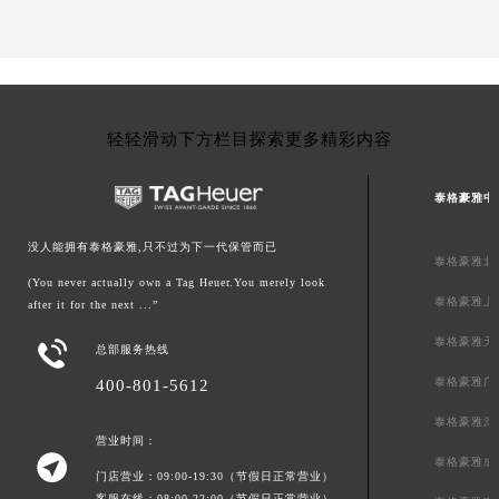
贵州省毕节市七星关区松山路泰格豪雅售后服务中心（需提前预约）
贵州省六盘水市钟山区钟山大道泰格豪雅售后服务中心（需提前预约）
贵州省黔东南苗族侗族自治州凯里市北京西路泰格豪雅售后服务中心（需提前预约）
贵州省黔西南布依族苗族自治州兴义市大道与桔香路交汇处泰格豪雅售后服务中心（需提前预约）
轻轻滑动下方栏目探索更多精彩内容
贵州省铜仁市碧江区民主路泰格豪雅售后服务中心（需提前预约）
贵州省遵义市红花岗区共青大道与嵩山路交叉口泰格豪雅售后服务中心（需提前预约）
泰格豪雅中
四川省阿坝州市马尔康市团结街泰格豪雅售后服务中心（需提前预约）
四川省巴中市巴州区江北大道泰格豪雅售后服务中心（需提前预约）
没人能拥有泰格豪雅,只不过为下一代保管而已
泰格豪雅北
四川省成都市锦江区人民东路6号SAC东原中心24层2406B室泰格豪雅售后服务中心（需提前预约）
(You never actually own a Tag Heuer.You merely look
泰格豪雅上
四川省达州市通川区中心广场、老车坝泰格豪雅售后服务中心（需提前预约）
after it for the next ...”
四川省德阳市旌阳区长江西路、南街泰格豪雅售后服务中心（需提前预约）
泰格豪雅天

总部服务热线
四川省甘孜州市康定市情歌广场、箭炉街泰格豪雅售后服务中心（需提前预约）
泰格豪雅广
400-801-5612
四川省广安市广安区建安南路泰格豪雅售后服务中心（需提前预约）
泰格豪雅深
四川省广元市利州区老城南北街、东大街泰格豪雅售后服务中心（需提前预约）
营业时间：

四川省乐山市市中区嘉定中路泰格豪雅售后服务中心（需提前预约）
泰格豪雅成
门店营业：09:00-19:30（节假日正常营业）
四川省凉山州市西昌市大巷口下街泰格豪雅售后服务中心（需提前预约）
客服在线：08:00-22:00（节假日正常营业）