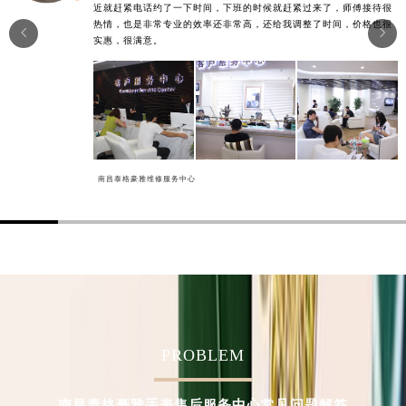
近就赶紧电话约了一下时间，下班的时候就赶紧过来了，师傅接待很
甘肃省金昌市金川区北京路泰格豪雅售后服务中心（需提前预约）
热情，也是非常专业的效率还非常高，还给我调整了时间，价格也很


实惠，很满意。
甘肃省酒泉市肃州区西大街泰格豪雅售后服务中心（需提前预约）
甘肃省临夏市城南街道团结路泰格豪雅售后服务中心（需提前预约）
甘肃省陇南市武都区人民路泰格豪雅售后服务中心（需提前预约）
甘肃省平凉市崆峒区西大街泰格豪雅售后服务中心（需提前预约）
甘肃省庆阳市西峰区南大街泰格豪雅售后服务中心（需提前预约）
甘肃省天水市秦州区民主路泰格豪雅售后服务中心（需提前预约）
南昌泰格豪雅维修服务中心
甘肃省武威市凉州区迎宾路泰格豪雅售后服务中心（需提前预约）
甘肃省张掖市甘州区民乐北路泰格豪雅售后服务中心（需提前预约）
宁夏回族自治区固原市原州区文化街泰格豪雅售后服务中心（需提前预约）
宁夏回族自治区石嘴山市大武口区贺兰山路泰格豪雅售后服务中心（需提前预约）
宁夏回族自治区吴忠市利通区开元大道泰格豪雅售后服务中心（需提前预约）
宁夏回族自治区银川市兴庆区新华东路97号新百中心C馆一层C1-18号商铺泰格豪雅售后服务中心（需提前预约）
宁夏回族自治区中卫市沙坡头区鼓楼东街泰格豪雅售后服务中心（需提前预约）
PROBLEM
青海省果洛藏族自治州玛沁县团结路泰格豪雅售后服务中心（需提前预约）
青海省海北藏族自治州海晏县将军路泰格豪雅售后服务中心（需提前预约）
南昌泰格豪雅手表售后服务中心常见问题解答