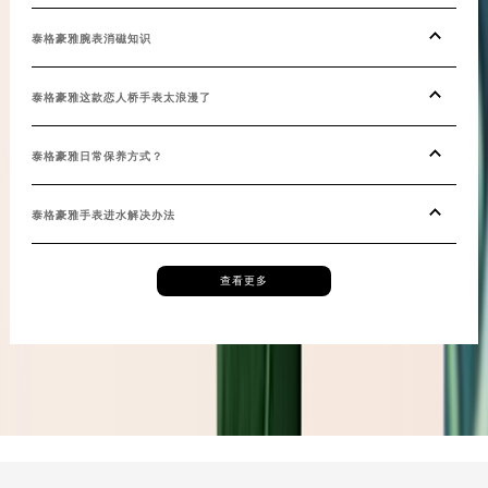
新疆维吾尔自治区阿拉尔市胜利大道泰格豪雅售后服务中心（需提前预约）
泰格豪雅腕表消磁知识
新疆维吾尔自治区阿拉山口市友好路泰格豪雅售后服务中心（需提前预约）
新疆维吾尔自治区阿勒泰市解放路泰格豪雅售后服务中心（需提前预约）
泰格豪雅这款恋人桥手表太浪漫了
新疆维吾尔自治区阿图什市光明路泰格豪雅售后服务中心（需提前预约）
新疆维吾尔自治区白杨市军垦路泰格豪雅售后服务中心（需提前预约）
泰格豪雅日常保养方式？
新疆维吾尔自治区北屯市团结路泰格豪雅售后服务中心（需提前预约）
新疆维吾尔自治区博乐市博乐市北京路泰格豪雅售后服务中心（需提前预约）
泰格豪雅手表进水解决办法
新疆维吾尔自治区昌吉市延安北路泰格豪雅售后服务中心（需提前预约）
新疆维吾尔自治区阜康市博峰路泰格豪雅售后服务中心（需提前预约）
查看更多
新疆维吾尔自治区哈密市伊州区建国北路泰格豪雅售后服务中心（需提前预约）
新疆维吾尔自治区和田市和田市北京西路泰格豪雅售后服务中心（需提前预约）
新疆维吾尔自治区胡杨河市胡杨河市胡杨路泰格豪雅售后服务中心（需提前预约）
新疆维吾尔自治区霍尔果斯市亚欧北路泰格豪雅售后服务中心（需提前预约）
新疆维吾尔自治区喀什市解放北路泰格豪雅售后服务中心（需提前预约）
新疆维吾尔自治区可克达拉市幸福路泰格豪雅售后服务中心（需提前预约）
新疆维吾尔自治区克拉玛依市克拉玛依区友谊路泰格豪雅售后服务中心（需提前预约）