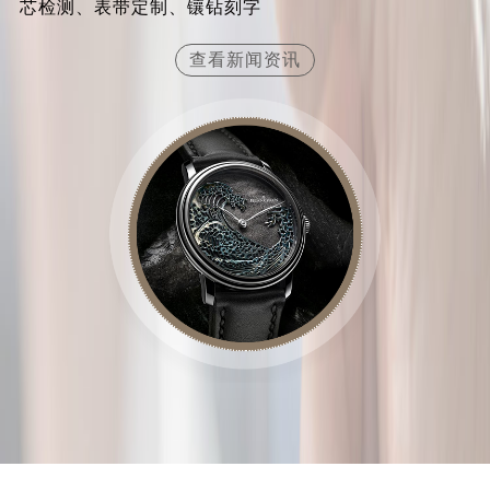
芯检测、表带定制、镶钻刻字
江西省南昌市红谷滩新区红谷中大道998号绿地双子塔（中央广场）A1座办公楼14层1407室泰格豪雅售后服务中心（需提前预约）
江西省萍乡市安源区萍安北大道与康庄路交叉口泰格豪雅售后服务中心（需提前预约）
查看新闻资讯
江西省上饶市信州区滨江西路泰格豪雅售后服务中心（需提前预约）
江西省新余市渝水区北湖西路泰格豪雅售后服务中心（需提前预约）
江西省宜春市袁州区中山中路泰格豪雅售后服务中心（需提前预约）
江西省鹰潭市月湖区胜利东路泰格豪雅售后服务中心（需提前预约）
山东省德州市德城区东风中路泰格豪雅售后服务中心（需提前预约）
山东省东营市东营区济南路泰格豪雅售后服务中心（需提前预约）
山东省济南市历下区经十路11111号华润中心写字楼（万象城）15层1508室泰格豪雅售后服务中心（需提前预约）
山东省济宁市任城区太白楼路泰格豪雅售后服务中心（需提前预约）
山东省莱芜市文化南路8号银座商城名表维修一楼名表维修泰格豪雅售后服务中心（需提前预约）
山东省临沂市兰山区解放路泰格豪雅售后服务中心（需提前预约）
山东省日照市东港区烟台路泰格豪雅售后服务中心（需提前预约）
山东省泰安市泰山区财源街道泰山大街泰格豪雅售后服务中心（需提前预约）
山东省威海市环翠区新威海路89号振华商厦一楼名表维修泰格豪雅售后服务中心（需提前预约）
山东省潍坊市奎文区东风东街泰格豪雅售后服务中心（需提前预约）