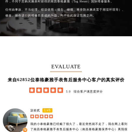
件，不同于您购买腕表时获得的南昌泰格豪雅（Tag Heuer）国际维修服务。
湖南省衡阳市雁峰区解放路泰格豪雅售后服务中心（需提前预约）
任何由事故、不当处理、错误使用（撞击、碰撞、将非防水腕表置于潮湿环境等）、
湖南省怀化市鹤城区迎丰中路泰格豪雅售后服务中心（需提前预约）
修改、操作进行的维修而造成的问题，均不在此保证范围之内。
湖南省娄底市娄星区长青街泰格豪雅售后服务中心（需提前预约）
湖南省邵阳市双清区东风路泰格豪雅售后服务中心（需提前预约）
湖南省湘潭市雨湖区莲城大道泰格豪雅售后服务中心（需提前预约）
湖南省益阳市赫山区桃花仑路泰格豪雅售后服务中心（需提前预约）
湖南省永州市冷水滩区永州大道与中兴路交叉口泰格豪雅售后服务中心（需提前预约）
湖南省岳阳市岳阳楼区东茅岭路泰格豪雅售后服务中心（需提前预约）
EVALUATE
湖南省张家界市永定区解放路泰格豪雅售后服务中心（需提前预约）
62852
来自
位泰格豪雅手表售后服务中心客户的真实评价
湖南省长沙市芙蓉区建湘路393号世茂环球金融中心写字楼10层1013室泰格豪雅售后服务中心（需提前预约）
湖南省株洲市芦淞区建设南路泰格豪雅售后服务中心（需提前预约）





5.0
综合客户满意度评分
甘肃省白银市白银区北京路泰格豪雅售后服务中心（需提前预约）
甘肃省定西市安定区解放路泰格豪雅售后服务中心（需提前预约）
Lv6
柒拾贰
甘肃省敦煌市沙州镇阳关中路泰格豪雅售后服务中心（需提前预约）





甘肃省合作市人民街泰格豪雅售后服务中心（需提前预约）
我的小泰格豪雅已经戴了很久了，最近突然就不走了，我在网上看到
了南昌泰格豪雅手表售后服务中心（南昌泰格豪雅保养中心）离我很
甘肃省嘉峪关市雄关区新华中路泰格豪雅售后服务中心（需提前预约）