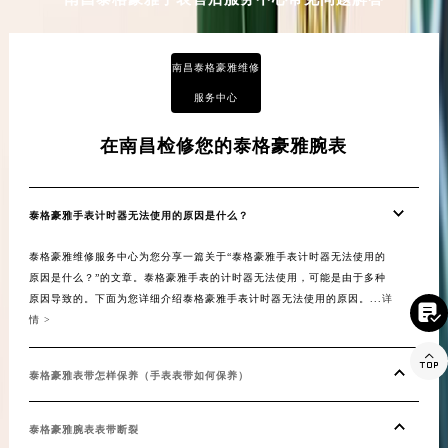
青海省海东市乐都区滨河路泰格豪雅售后服务中心（需提前预约）
青海省海南藏族自治州共和县青海湖大街泰格豪雅售后服务中心（需提前预约）
南昌泰格豪雅维修
青海省海西蒙古族藏族自治州德令哈市柴达木路泰格豪雅售后服务中心（需提前预约）
服务中心
青海省黄南藏族自治州同仁市德合隆路泰格豪雅售后服务中心（需提前预约）
青海省西宁市城西区海湖新区西关大道泰格豪雅售后服务中心（需提前预约）
在南昌检修您的泰格豪雅腕表
青海省玉树藏族自治州结古镇胜利路泰格豪雅售后服务中心（需提前预约）
陕西省安康市汉滨区金州路泰格豪雅售后服务中心（需提前预约）
陕西省宝鸡市渭滨区经二路泰格豪雅售后服务中心（需提前预约）
泰格豪雅手表计时器无法使用的原因是什么？
陕西省汉中市汉台区北大街泰格豪雅售后服务中心（需提前预约）
泰格豪雅维修服务中心为您分享一篇关于“泰格豪雅手表计时器无法使用的
陕西省商洛市商州区州城街泰格豪雅售后服务中心（需提前预约）
原因是什么？”的文章。泰格豪雅手表的计时器无法使用，可能是由于多种
原因导致的。下面为您详细介绍泰格豪雅手表计时器无法使用的原因。...
详
陕西省铜川市王益区红旗街泰格豪雅售后服务中心（需提前预约）

情 >
陕西省渭南市临渭区东风大街泰格豪雅售后服务中心（需提前预约）

陕西省咸阳市秦都区沣西新城统一西路与白马河路交汇处泰格豪雅售后服务中心（需提前预约）
泰格豪雅表带怎样保养（手表表带如何保养）
陕西省延安市宝塔区中心街泰格豪雅售后服务中心（需提前预约）
陕西省榆林市榆阳区长兴路泰格豪雅售后服务中心（需提前预约）
泰格豪雅腕表表带断裂
新疆维吾尔自治区阿克苏市东大街泰格豪雅售后服务中心（需提前预约）