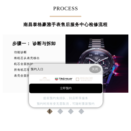
山东省枣庄市滕州市北辛路与善国路交叉口泰格豪雅售后服务中心（需提前预约）
PROCESS
山东省淄博市张店区金晶大道泰格豪雅售后服务中心（需提前预约）
上海市黄浦区南京东路299号宏伊国际广场写字楼8层806室泰格豪雅售后服务中心（需提前预约）
南昌泰格豪雅手表售后服务中心检修流程
上海市徐汇区虹桥路3号港汇中心2座37层3705室泰格豪雅售后服务中心（需提前预约）
浙江省杭州市上城区钱江路1366号华润大厦A座5层503-5室泰格豪雅售后服务中心（需提前预约）
步骤一： 诊断与拆卸
浙江省湖州市吴兴区劳动路泰格豪雅售后服务中心（需提前预约）
功能诊断
浙江省嘉兴市南湖区广益路705号嘉兴世界贸易中心A座13层1304室泰格豪雅售后服务中心（需提前预约）
将机芯从表壳移出
浙江省金华市金东区东市南街777号金华万达广场4号楼22楼2209室泰格豪雅售后服务中心（需提前预约）
机芯全面拆卸
预约入口
关闭
所有机芯零件清洁
浙江省丽水市莲都区解放街泰格豪雅售后服务中心（需提前预约）
表壳全面拆卸
浙江省宁波市江北区大闸南路500号来福士广场办公楼20层2009室泰格豪雅售后服务中心（需提前预约）
浙江省衢州市柯城区上街泰格豪雅售后服务中心（需提前预约）
立即预约
浙江省绍兴市越城区胜利东路379号世茂天际中心写字楼8层805室泰格豪雅售后服务中心（需提前预约）
提前预约免排队，到店即享服务
浙江省舟山市定海区解放东路泰格豪雅售后服务中心（需提前预约）
预约时间有变无需取消，可随时重新预约
1
2
3
4
澳门特别行政区大堂区议事亭前地（新马路）泰格豪雅售后服务中心（需提前预约）
澳门特别行政区风顺堂区南湾大马路泰格豪雅售后服务中心（需提前预约）
澳门特别行政区花地玛堂区关闸广场泰格豪雅售后服务中心（需提前预约）