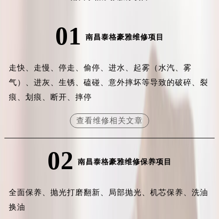
安徽省滁州市琅琊区南谯北路泰格豪雅售后服务中心（需提前预约）
安徽省阜阳市颍州区颍州北路泰格豪雅售后服务中心（需提前预约）
01
南昌泰格豪雅维修项目
安徽省淮北市相山区淮海路泰格豪雅售后服务中心（需提前预约）
安徽省淮南市田家庵区国庆中路泰格豪雅售后服务中心（需提前预约）
安徽省黄山市屯溪区黄山西路泰格豪雅售后服务中心（需提前预约）
走快、走慢、停走、偷停、进水、起雾（水汽、雾
安徽省六安市金安区解放中路泰格豪雅售后服务中心（需提前预约）
气）、进灰、生锈、磕碰、意外摔坏等导致的破碎、裂
安徽省马鞍山市雨山区湖南西路泰格豪雅售后服务中心（需提前预约）
痕、划痕、断开、摔停
安徽省宿州市埇桥区人民中路泰格豪雅售后服务中心（需提前预约）
安徽省铜陵市铜官区石城大道泰格豪雅售后服务中心（需提前预约）
查看维修相关文章
安徽省芜湖市镜湖区中山路步行街泰格豪雅售后服务中心（需提前预约）
安徽省宣城市宣州区叠嶂西路泰格豪雅售后服务中心（需提前预约）
02
福建省龙岩市新罗区九一南路泰格豪雅售后服务中心（需提前预约）
南昌泰格豪雅维修保养项目
福建省南平市建阳区人民西路泰格豪雅售后服务中心（需提前预约）
福建省宁德市蕉城区天湖东路泰格豪雅售后服务中心（需提前预约）
全面保养、抛光打磨翻新、局部抛光、机芯保养、洗油
福建省莆田市城厢区霞林街道荔华东大道泰格豪雅售后服务中心（需提前预约）
换油
福建省三明市三元区东乾二路泰格豪雅售后服务中心（需提前预约）