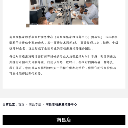
重庆市江北区观音桥步行街2号融恒时代广场写字楼9层902室（需提前预约）
长沙市芙蓉区定王台街道建湘路393号世茂环球金融中心写字楼（芙蓉广场）10层13室（需提前预约）
郑州市二七区铭功路10号华润大厦写字楼29层2905室（需提前预约）
太原市迎泽区解放路15号亨得利名表服务中心（品牌授权店）3层整层（需提前预约）
南昌泰格豪雅手表售后服务中心（南昌泰格豪雅保养中心）拥有Tag Heuer泰格
沈阳市沈河区中街路137号亨得利名表服务中心（品牌授权店）1层整层（需提前预约）
豪雅手表维修专家30余名，其中高级技术顾问3名、高级技师10名，初级、中级
沈阳市沈河区中街路83号亨得利名表服务中心（品牌授权店）1层整层（需提前预约）
技师10余名，现已形成了全国专业的泰格豪雅维修服务团队。
乌鲁木齐市天山区红山路26号时代广场（CCMALL）C座17层17-B（需提前预约）
每位对泰格豪雅时计进行保养维修的专业人员都必须对时计本身、时计历史及
温州市鹿城区锦绣路1067号置信广场10层1015室（需提前预约）
其拥有者抱有充分的尊重。我们认为每一枚时计，都同它的拥有者一样尊贵。
我们保证，您的腕表会得到始终如一的精心保养与维护，保障它的恒久价值与
哈尔滨市道里区友谊西路600号富力中心T2座写字楼29层03室（需提前预约）
可靠性能得以世代相传。
大连市中山区人民路15号国际金融大厦7层G室（需提前预约）
佛山市禅城区季华五路57号万科金融中心C座12层1205室（需提前预约）
东莞市东城街道鸿福东路1号民盈国贸中心T1写字楼9层907室（需提前预约）
无锡市梁溪区人民中路139号恒隆广场写字楼1座11层1104室（需提前预约）
当前位置：
首页
>
南昌专题
> 南昌泰格豪雅维修中心
南通市崇川区工农路57号圆融广场写字楼16层1603室（需提前预约）
苏州市苏州工业园区星港街199号苏州中心办公楼C座22层08室（需提前预约）
南昌店
武汉市江汉区解放大道686号世界贸易大厦38层09室（需提前预约）