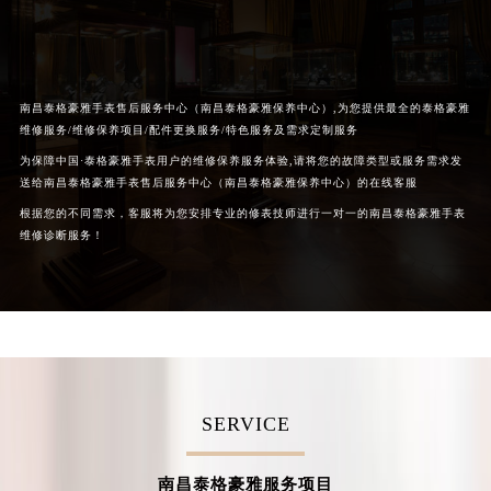
山西省大同市平城区迎宾街泰格豪雅售后服务中心（需提前预约）
山西省晋城市城区黄华街泰格豪雅售后服务中心（需提前预约）
山西省晋中市榆次区顺城街泰格豪雅售后服务中心（需提前预约）
南昌泰格豪雅手表售后服务中心（南昌泰格豪雅保养中心）,为您提供最全的泰格豪雅
山西省临汾市尧都区解放路泰格豪雅售后服务中心（需提前预约）
维修服务/维修保养项目/配件更换服务/特色服务及需求定制服务
山西省吕梁市离石区永宁中路与建设街交叉口泰格豪雅售后服务中心（需提前预约）
为保障中国·泰格豪雅手表用户的维修保养服务体验,请将您的故障类型或服务需求发
山西省朔州市朔城区怡西路与鄯阳西街交汇处泰格豪雅售后服务中心（需提前预约）
送给南昌泰格豪雅手表售后服务中心（南昌泰格豪雅保养中心）的在线客服
山西省忻州市忻府区和平东街与七一南路交叉口泰格豪雅售后服务中心（需提前预约）
根据您的不同需求，客服将为您安排专业的修表技师进行一对一的南昌泰格豪雅手表
维修诊断服务！
山西省阳泉市郊区平阳东街与新城大道交叉口泰格豪雅售后服务中心（需提前预约）
山西省运城市盐湖区河东街泰格豪雅售后服务中心（需提前预约）
山西省长治市潞州区英雄中路泰格豪雅售后服务中心（需提前预约）
山西省太原市迎泽区迎泽街道解放路15号亨得利名表维修授权店3楼泰格豪雅售后服务中心（需提前预约）
天津市和平区赤峰道136号天津国际金融中心26层2603室泰格豪雅售后服务中心（需提前预约）
安徽省安庆市迎江区人民路泰格豪雅售后服务中心（需提前预约）
SERVICE
安徽省蚌埠市蚌山区淮河路泰格豪雅售后服务中心（需提前预约）
安徽省亳州市谯城区魏武大道泰格豪雅售后服务中心（需提前预约）
安徽省池州市贵池区长江路泰格豪雅售后服务中心（需提前预约）
南昌泰格豪雅服务项目