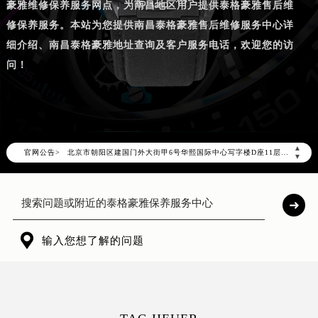
豪雅维修保养服务网点，为南昌地区用户提供泰格豪雅售后维
修保养服务。本站为您提供南昌泰格豪雅售后维修服务中心详
细介绍、南昌泰格豪雅地址查询及客户服务电话，欢迎您的访
问！
2026年8月泰格豪雅中国区售后服务网络优化升级公告
2026年8月泰格豪雅全国官方售后客户服务热线：400-801-5612
泰格豪雅官方全国统一服务热线400-801-5612，服务覆盖中国大陆、香港、澳门、台湾全部区域（非大陆需加拨“+86”）
2026年8月泰格豪雅售后服务中心最新网点地址：
▲
官网公告>
北京市朝阳区建国门外大街甲6号华熙国际中心写字楼D座11层1102室（北京总部）（需提前预约）
▼
北京市东城区东长安街1号东方广场写字楼W3座6层602室（需提前预约）
天津市和平区赤峰道136号天津国际金融中心写字楼26层2603室（需提前预约）
上海市徐汇区虹桥路3号港汇中心写字楼2座37层3705室（需提前预约）
上海市黄浦区南京东路299号宏伊国际广场写字楼8层806室（需提前预约）

输入您想了解的问题
南京市秦淮区中山南路1号（新街口）南京中心写字楼22层C1-1室（需提前预约）
常州市新北区龙锦路1590号现代传媒中心写字楼5号楼10层1008室（需提前预约）
徐州市鼓楼区淮海东路29号苏宁广场IFC国际金融中心写字楼35层3508室（需提前预约）
扬州市邗江区国展路29号星耀天地写字楼1号楼18层1803室（需提前预约）