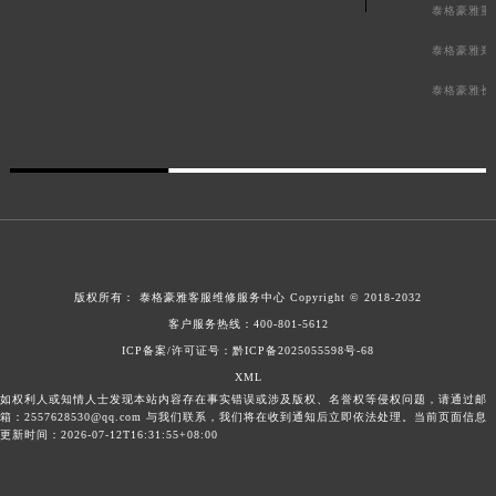
泰格豪雅重
泰格豪雅郑
泰格豪雅长
版权所有：
泰格豪雅客服维修服务中心
Copyright © 2018-2032
客户服务热线：
400-801-5612
ICP备案/许可证号：黔ICP备2025055598号-68
XML
如权利人或知情人士发现本站内容存在事实错误或涉及版权、名誉权等侵权问题，请通过邮
箱：2557628530@qq.com 与我们联系，我们将在收到通知后立即依法处理。当前页面信息
更新时间：2026-07-12T16:31:55+08:00