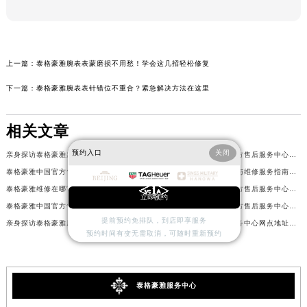
上一篇：
泰格豪雅腕表表蒙磨损不用愁！学会这几招轻松修复
下一篇：
泰格豪雅腕表表针错位不重合？紧急解决方法在这里
相关文章
预约入口
关闭
亲身探访泰格豪雅泉州官方售后服务中心｜网点地址及热线（2026年7月最新）
亲身探访泰格豪雅太原官方售后服务中心｜全部地址与客服热线（2026年7月最新）
泰格豪雅中国官方售后服务中心｜详细地址与售后服务电话权威信息通知（2026年7月最新）
泰格豪雅摩纳哥机芯保养与维修服务指南权威公示（2026年7月最新）
泰格豪雅维修在哪官方售后服务中心地址查询权威公示（2026年7月最新）
亲身探访泰格豪雅宁波官方售后服务中心｜全新服务热线及门店地址（2026年7月最新）
立即预约
泰格豪雅中国官方售后服务中心详细网点地址及客服热线实地考察报告+多信源验证（2026年7月最新）
亲身探访泰格豪雅佛山官方售后服务中心｜网点地址与售后热线（2026年7月最新）
提前预约免排队，到店即享服务
亲身探访泰格豪雅厦门官方售后服务中心｜全新服务热线及门店地址（2026年7月最新）
泰格豪雅中国官方售后服务中心网点地址及热线实地考察报告+多信源验证（2026年7月最新）
预约时间有变无需取消，可随时重新预约
泰格豪雅服务中心