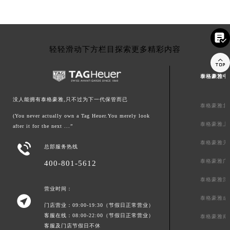

轻轻滑动下方栏目探索更多精彩内容

泰格豪雅中
没人能拥有泰格豪雅,只不过为下一代保管而已
泰格豪雅北
(You never actually own a Tag Heuer.You merely look
泰格豪雅上
after it for the next ...”
泰格豪雅天

总部服务热线
泰格豪雅广
400-801-5612
泰格豪雅深
营业时间：

泰格豪雅成
门店营业：09:00-19:30（节假日正常营业）
客服在线：08:00-22:00（节假日正常营业）
泰格豪雅南
客服及门店节假日不休