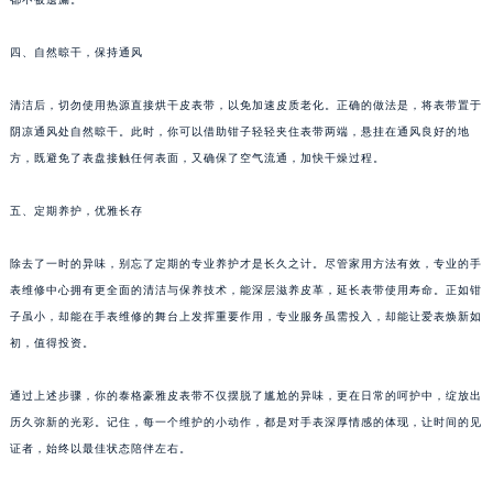
四、自然晾干，保持通风
清洁后，切勿使用热源直接烘干皮表带，以免加速皮质老化。正确的做法是，将表带置于
阴凉通风处自然晾干。此时，你可以借助钳子轻轻夹住表带两端，悬挂在通风良好的地
方，既避免了表盘接触任何表面，又确保了空气流通，加快干燥过程。
五、定期养护，优雅长存
除去了一时的异味，别忘了定期的专业养护才是长久之计。尽管家用方法有效，专业的手
表维修中心拥有更全面的清洁与保养技术，能深层滋养皮革，延长表带使用寿命。正如钳
子虽小，却能在手表维修的舞台上发挥重要作用，专业服务虽需投入，却能让爱表焕新如
初，值得投资。
通过上述步骤，你的泰格豪雅皮表带不仅摆脱了尴尬的异味，更在日常的呵护中，绽放出
历久弥新的光彩。记住，每一个维护的小动作，都是对手表深厚情感的体现，让时间的见
证者，始终以最佳状态陪伴左右。