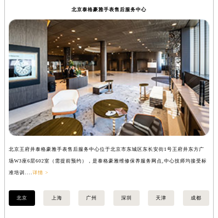
北京泰格豪雅手表售后服务中心
北京王府井泰格豪雅手表售后服务中心位于北京市东城区东长安街1号王府井东方广
上
场W3座6层602室（需提前预约），是泰格豪雅维修保养服务网点,中心技师均接受标
座
准培训....
详情 >
培训
北京
上海
广州
深圳
天津
成都