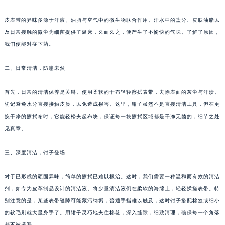
皮表带的异味多源于汗液、油脂与空气中的微生物联合作用。汗水中的盐分、皮肤油脂以
及日常接触的微尘为细菌提供了温床，久而久之，便产生了不愉快的气味。了解了原因，
我们便能对症下药。
二、日常清洁，防患未然
首先，日常的清洁保养是关键。使用柔软的干布轻轻擦拭表带，去除表面的灰尘与汗渍。
切记避免水分直接接触皮质，以免造成损害。这里，钳子虽然不是直接清洁工具，但在更
换干净的擦拭布时，它能轻松夹起布块，保证每一块擦拭区域都是干净无菌的，细节之处
见真章。
三、深度清洁，钳子登场
对于已形成的顽固异味，简单的擦拭已难以根治。这时，我们需要一种温和而有效的清洁
剂，如专为皮革制品设计的清洁液。将少量清洁液倒在柔软的海绵上，轻轻揉搓表带。特
别注意的是，某些表带缝隙可能藏污纳垢，普通手指难以触及，这时钳子搭配棉签或细小
的软毛刷就大显身手了。用钳子灵巧地夹住棉签，深入缝隙，细致清理，确保每一个角落
都不被遗漏。