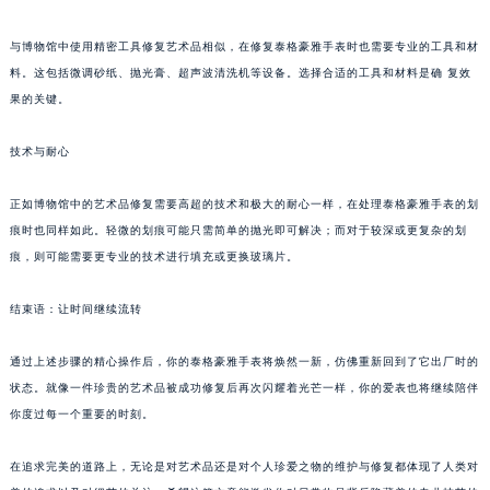
与博物馆中使用精密工具修复艺术品相似，在修复泰格豪雅手表时也需要专业的工具和材
料。这包括微调砂纸、抛光膏、超声波清洗机等设备。选择合适的工具和材料是确 复效
果的关键。
技术与耐心
正如博物馆中的艺术品修复需要高超的技术和极大的耐心一样，在处理泰格豪雅手表的划
痕时也同样如此。轻微的划痕可能只需简单的抛光即可解决；而对于较深或更复杂的划
痕，则可能需要更专业的技术进行填充或更换玻璃片。
结束语：让时间继续流转
通过上述步骤的精心操作后，你的泰格豪雅手表将焕然一新，仿佛重新回到了它出厂时的
状态。就像一件珍贵的艺术品被成功修复后再次闪耀着光芒一样，你的爱表也将继续陪伴
你度过每一个重要的时刻。
在追求完美的道路上，无论是对艺术品还是对个人珍爱之物的维护与修复都体现了人类对