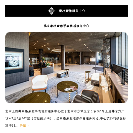
泰格豪雅服务中心
北京泰格豪雅手表售后服务中心
北京王府井泰格豪雅手表售后服务中心位于北京市东城区东长安街1号王府井东方广
上
场W3座6层602室（需提前预约），是泰格豪雅维修保养服务网点,中心技师均接受标
座
准培训....
详情 >
培训