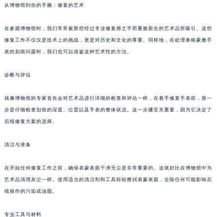
从博物馆到你的手腕：修复的艺术
在参观博物馆时，我们常常被那些经过专业修复师之手而重焕新生的艺术品所吸引。这些
修复工作不仅仅是技术上的挑战，更是对历史和文化的尊重。同样地，在处理泰格豪雅手
表的划痕问题时，我们也可以借鉴这种艺术性的方法。
诊断与评估
就像博物馆的专家首先会对艺术品进行详细的检查和评估一样，在着手修复手表前，第一
步是仔细检查划痕的深度、位置以及手表的整体状况。这一步骤至关重要，因为它决定了
后续修复方案的选择。
清洁与准备
在开始任何修复工作之前，确保表蒙表面干净无尘是非常重要的。这就好比在博物馆中为
艺术品清理灰尘一样。使用适当的清洁剂和工具轻轻擦拭表蒙表面，去除任何可能影响后
续操作的污垢或油脂。
专业工具与材料