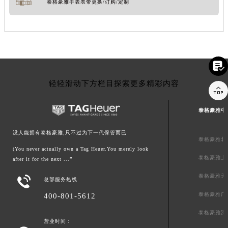
泰格豪雅手表表带更换/订购/定制

轻轻滑动下方栏目探索更多精彩内容

泰格豪雅中
没人能拥有泰格豪雅,只不过为下一代保管而已
泰格豪雅北
(You never actually own a Tag Heuer.You merely look
泰格豪雅上
after it for the next ...”
泰格豪雅天

总部服务热线
泰格豪雅广
400-801-5612
泰格豪雅深
营业时间：