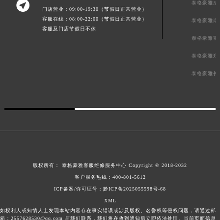

泰格豪雅成
门店营业：09:00-19:30（节假日正常营业）
客服在线：08:00-22:00（节假日正常营业）
泰格豪雅南
客服及门店节假日不休
泰格豪雅重
泰格豪雅郑
泰格豪雅长
版权所有：
泰格豪雅客服维修服务中心
Copyright © 2018-2032
客户服务热线：
400-801-5612
ICP备案/许可证号：黔ICP备2025055598号-68
XML
如权利人或知情人士发现本站内容存在事实错误或涉及版权、名誉权等侵权问题，请通过邮
箱：2557628530@qq.com 与我们联系，我们将在收到通知后立即依法处理。当前页面信息