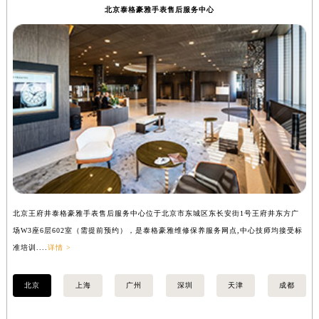
北京泰格豪雅手表售后服务中心
北京王府井泰格豪雅手表售后服务中心位于北京市东城区东长安街1号王府井东方广
上
场W3座6层602室（需提前预约），是泰格豪雅维修保养服务网点,中心技师均接受标
座
准培训....
详情 >
培训
北京
上海
广州
深圳
天津
成都