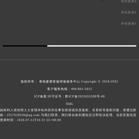
泰格豪雅重
泰格豪雅郑
泰格豪雅长
版权所有：
泰格豪雅客服维修服务中心
Copyright © 2018-2032
客户服务热线：
400-801-5612
ICP备案/许可证号：黔ICP备2025055598号-68
XML
如权利人或知情人士发现本站内容存在事实错误或涉及版权、名誉权等侵权问题，请通过邮
箱：2557628530@qq.com 与我们联系，我们将在收到通知后立即依法处理。当前页面信息
更新时间：2026-07-12T16:31:55+08:00