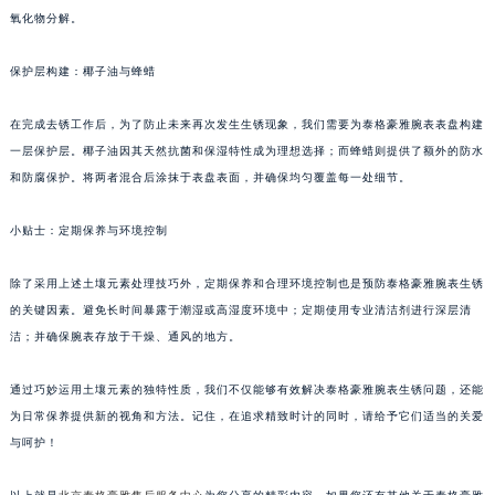
氧化物分解。
保护层构建：椰子油与蜂蜡
在完成去锈工作后，为了防止未来再次发生生锈现象，我们需要为泰格豪雅腕表表盘构建
一层保护层。椰子油因其天然抗菌和保湿特性成为理想选择；而蜂蜡则提供了额外的防水
和防腐保护。将两者混合后涂抹于表盘表面，并确保均匀覆盖每一处细节。
小贴士：定期保养与环境控制
除了采用上述土壤元素处理技巧外，定期保养和合理环境控制也是预防泰格豪雅腕表生锈
的关键因素。避免长时间暴露于潮湿或高湿度环境中；定期使用专业清洁剂进行深层清
洁；并确保腕表存放于干燥、通风的地方。
通过巧妙运用土壤元素的独特性质，我们不仅能够有效解决泰格豪雅腕表生锈问题，还能
为日常保养提供新的视角和方法。记住，在追求精致时计的同时，请给予它们适当的关爱
与呵护！