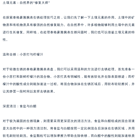
土壤元素：自然界的“修复大师”
在探索泰格豪雅腕表生锈处理技巧之前，让我们先了解一下土壤元素的作用。土壤中的矿
物质和有机物质具有极强的自然修复能力。在自然界中，许多植物能够利用土壤中的元素
进行生长修复。同样地，在处理泰格豪雅腕表生锈问题时，我们也可以借鉴土壤元素的特
性。
温和去锈：小苏打与柠檬汁
对于轻微生锈的泰格豪雅腕表表盘，我们可以采用温和的方法进行去锈处理。首先准备一
份小苏打和新鲜柠檬汁的混合物。小苏打具有弱碱性，能有效软化并去除表面锈迹；而柠
檬汁中的酸性成分则能加速这一过程。将混合物涂抹在生锈区域后，用软布轻轻擦拭，并
让其静置一段时间以发挥去锈效果。
深度清洁：食盐与白醋
对于较为顽固的生锈现象，则需要采用更深层次的清洁方法。食盐和白醋组成的混合溶液
是大自然中的一种强力清洁剂。将食盐与白醋按照一定比例混合后涂抹在生锈区域，并用
软毛刷轻轻刷洗。食盐颗粒可以增加摩擦力帮助去除铁锈，而白醋中的酸性则能加速铁质