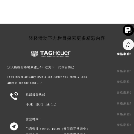

轻轻滑动下方栏目探索更多精彩内容

泰格豪雅中
没人能拥有泰格豪雅,只不过为下一代保管而已
泰格豪雅北
(You never actually own a Tag Heuer.You merely look
泰格豪雅上
after it for the next ...”
泰格豪雅天

总部服务热线
泰格豪雅广
400-801-5612
泰格豪雅深
营业时间：

泰格豪雅成
门店营业：09:00-19:30（节假日正常营业）