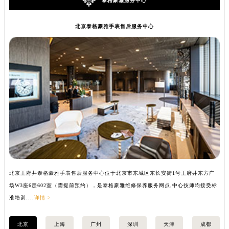
泰格豪雅服务中心
北京泰格豪雅手表售后服务中心
北京王府井泰格豪雅手表售后服务中心位于北京市东城区东长安街1号王府井东方广
上
场W3座6层602室（需提前预约），是泰格豪雅维修保养服务网点,中心技师均接受标
座
准培训....
详情 >
培训
北京
上海
广州
深圳
天津
成都