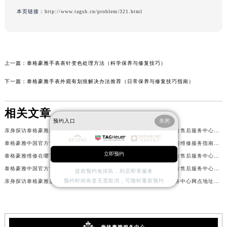
本页链接：
http://www.tagsh.cn/problem/321.html
上一篇：
泰格豪雅手表表针变色处理方法（科学保养与修复技巧）
下一篇：
泰格豪雅手表外观有划痕解决办法推荐（日常保养与修复技巧指南）
相关文章
预约入口
关闭
亲身探访泰格豪雅泉州官方售后服务中心｜网点地址及热线（2026年7月最新）
亲身探访泰格豪雅太原官方售后服务中心｜全部地址与客服热线（2026年7月最新）
泰格豪雅中国官方售后服务中心｜详细地址与售后服务电话权威信息通知（2026年7月最新）
泰格豪雅摩纳哥机芯保养与维修服务指南权威公示（2026年7月最新）
立即预约
泰格豪雅维修在哪官方售后服务中心地址查询权威公示（2026年7月最新）
亲身探访泰格豪雅宁波官方售后服务中心｜全新服务热线及门店地址（2026年7月最新）
泰格豪雅中国官方售后服务中心详细网点地址及客服热线实地考察报告+多信源验证（2026年7月最新）
亲身探访泰格豪雅佛山官方售后服务中心｜网点地址与售后热线（2026年7月最新）
提前预约免排队，到店即享服务
预约时间有变无需取消，可随时重新预约
亲身探访泰格豪雅厦门官方售后服务中心｜全新服务热线及门店地址（2026年7月最新）
泰格豪雅中国官方售后服务中心网点地址及热线实地考察报告+多信源验证（2026年7月最新）