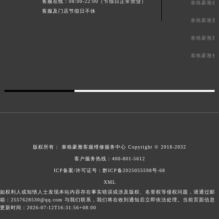
客服在线：08:00-22:00（节假日正常营业）
泰格豪雅南
客服及门店节假日不休
泰格豪雅重
泰格豪雅郑
泰格豪雅长
版权所有：
泰格豪雅客服维修服务中心
Copyright © 2018-2032
客户服务热线：
400-801-5612
ICP备案/许可证号：黔ICP备2025055598号-68
XML
如权利人或知情人士发现本站内容存在事实错误或涉及版权、名誉权等侵权问题，请通过邮
箱：2557628530@qq.com 与我们联系，我们将在收到通知后立即依法处理。当前页面信息
更新时间：2026-07-12T16:31:56+08:00