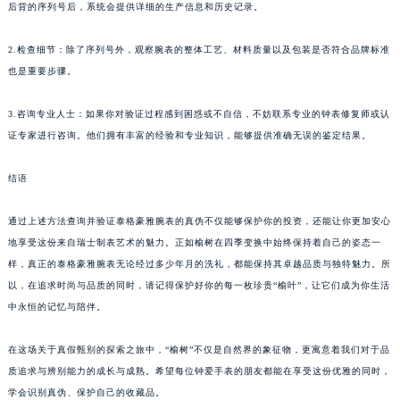
后背的序列号后，系统会提供详细的生产信息和历史记录。
2.检查细节：除了序列号外，观察腕表的整体工艺、材料质量以及包装是否符合品牌标准
也是重要步骤。
3.咨询专业人士：如果你对验证过程感到困惑或不自信，不妨联系专业的钟表修复师或认
证专家进行咨询。他们拥有丰富的经验和专业知识，能够提供准确无误的鉴定结果。
结语
通过上述方法查询并验证泰格豪雅腕表的真伪不仅能够保护你的投资，还能让你更加安心
地享受这份来自瑞士制表艺术的魅力。正如榆树在四季变换中始终保持着自己的姿态一
样，真正的泰格豪雅腕表无论经过多少年月的洗礼，都能保持其卓越品质与独特魅力。所
以，在追求时尚与品质的同时，请记得保护好你的每一枚珍贵“榆叶”，让它们成为你生活
中永恒的记忆与陪伴。
在这场关于真假甄别的探索之旅中，“榆树”不仅是自然界的象征物，更寓意着我们对于品
质追求与辨别能力的成长与成熟。希望每位钟爱手表的朋友都能在享受这份优雅的同时，
学会识别真伪、保护自己的收藏品。