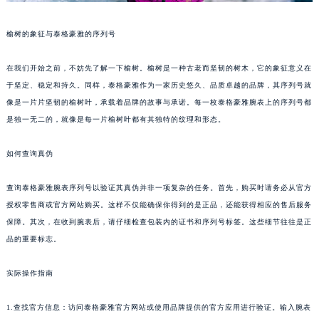
榆树的象征与泰格豪雅的序列号
在我们开始之前，不妨先了解一下榆树。榆树是一种古老而坚韧的树木，它的象征意义在
于坚定、稳定和持久。同样，泰格豪雅作为一家历史悠久、品质卓越的品牌，其序列号就
像是一片片坚韧的榆树叶，承载着品牌的故事与承诺。每一枚泰格豪雅腕表上的序列号都
是独一无二的，就像是每一片榆树叶都有其独特的纹理和形态。
如何查询真伪
查询泰格豪雅腕表序列号以验证其真伪并非一项复杂的任务。首先，购买时请务必从官方
授权零售商或官方网站购买。这样不仅能确保你得到的是正品，还能获得相应的售后服务
保障。其次，在收到腕表后，请仔细检查包装内的证书和序列号标签。这些细节往往是正
品的重要标志。
实际操作指南
1.查找官方信息：访问泰格豪雅官方网站或使用品牌提供的官方应用进行验证。输入腕表