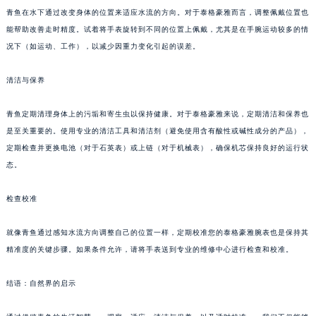
青鱼在水下通过改变身体的位置来适应水流的方向。对于泰格豪雅而言，调整佩戴位置也
能帮助改善走时精度。试着将手表旋转到不同的位置上佩戴，尤其是在手腕运动较多的情
况下（如运动、工作），以减少因重力变化引起的误差。
清洁与保养
青鱼定期清理身体上的污垢和寄生虫以保持健康。对于泰格豪雅来说，定期清洁和保养也
是至关重要的。使用专业的清洁工具和清洁剂（避免使用含有酸性或碱性成分的产品），
定期检查并更换电池（对于石英表）或上链（对于机械表），确保机芯保持良好的运行状
态。
检查校准
就像青鱼通过感知水流方向调整自己的位置一样，定期校准您的泰格豪雅腕表也是保持其
精准度的关键步骤。如果条件允许，请将手表送到专业的维修中心进行检查和校准。
结语：自然界的启示