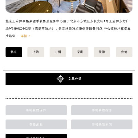
北京王府井泰格豪雅手表售后服务中心位于北京市东城区东长安街1号王府井东方广
上
场W3座6层602室（需提前预约），是泰格豪雅维修保养服务网点,中心技师均接受标
座
准培训....
详情 >
培训
北京
上海
广州
深圳
天津
成都
文章分类
泰格豪雅保养
泰格豪雅维修
泰格豪雅
泰格豪雅新闻