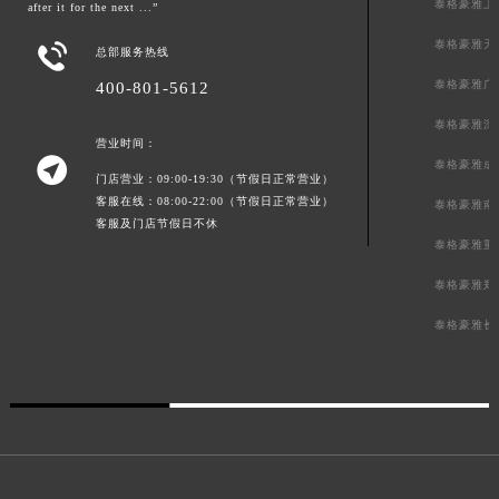
泰格豪雅上
after it for the next ...”
泰格豪雅天

总部服务热线
泰格豪雅广
400-801-5612
泰格豪雅深
营业时间：

泰格豪雅成
门店营业：09:00-19:30（节假日正常营业）
客服在线：08:00-22:00（节假日正常营业）
泰格豪雅南
客服及门店节假日不休
泰格豪雅重
泰格豪雅郑
泰格豪雅长