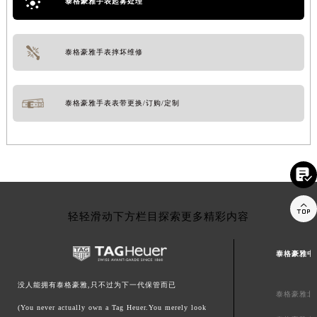
泰格豪雅手表起雾处理
泰格豪雅手表摔坏维修
泰格豪雅手表表带更换/订购/定制


轻轻滑动下方栏目探索更多精彩内容
泰格豪雅中
没人能拥有泰格豪雅,只不过为下一代保管而已
泰格豪雅北
(You never actually own a Tag Heuer.You merely look