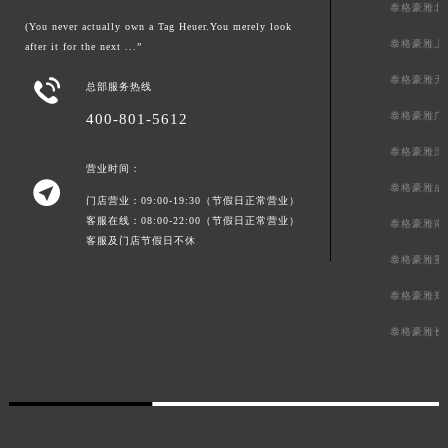
泰格豪雅北
(You never actually own a Tag Heuer.You merely look
泰格豪雅上
after it for the next ...”
泰格豪雅天

总部服务热线
泰格豪雅广
400-801-5612
泰格豪雅深
营业时间：

泰格豪雅成
门店营业：09:00-19:30（节假日正常营业）
客服在线：08:00-22:00（节假日正常营业）
泰格豪雅南
客服及门店节假日不休
泰格豪雅重
泰格豪雅郑
泰格豪雅长