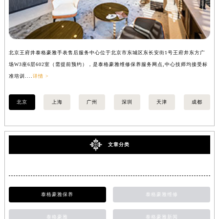
北京王府井泰格豪雅手表售后服务中心位于北京市东城区东长安街1号王府井东方广
上
场W3座6层602室（需提前预约），是泰格豪雅维修保养服务网点,中心技师均接受标
座
准培训....
详情 >
培训
北京
上海
广州
深圳
天津
成都
文章分类
泰格豪雅保养
泰格豪雅维修
泰格豪雅
泰格豪雅新闻