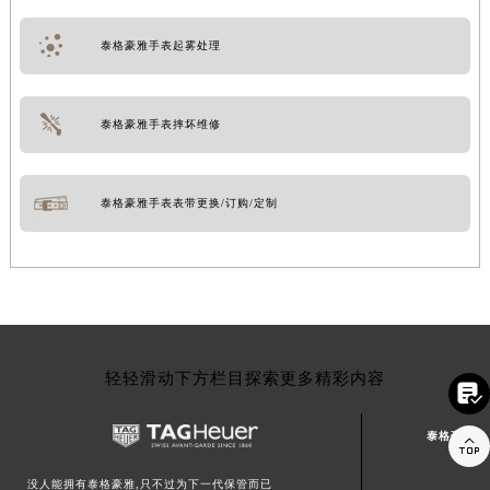
泰格豪雅手表起雾处理
泰格豪雅手表摔坏维修
泰格豪雅手表表带更换/订购/定制
轻轻滑动下方栏目探索更多精彩内容

泰格豪雅中

没人能拥有泰格豪雅,只不过为下一代保管而已