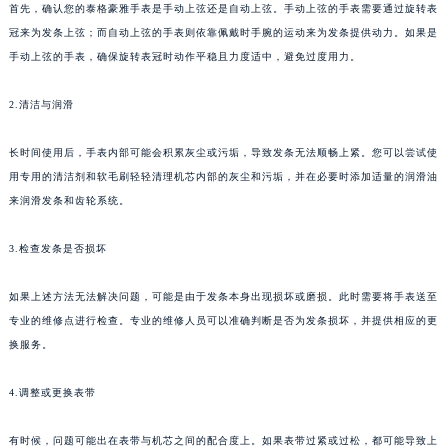
首先，确认您的泰格豪雅手表是手动上弦还是自动上弦。手动上弦的手表需要通过旋转表
冠来为发条上弦；而自动上弦的手表则依靠佩戴时手腕的运动来为发条提供动力。如果是
手动上弦的手表，确保旋转表冠时动作平稳且力度适中，避免过度用力。
2.清洁与润滑
长时间使用后，手表内部可能会积累灰尘或污垢，导致发条无法顺畅上紧。您可以尝试使
用专用的清洁剂和软毛刷轻轻清理机芯内部的灰尘和污垢，并在必要时添加适量的润滑油
来润滑发条和齿轮系统。
3.检查发条是否损坏
如果上述方法无法解决问题，可能是由于发条本身出现损坏或磨损。此时需要将手表送至
专业的维修点进行检查。专业的维修人员可以准确判断是否为发条损坏，并提供相应的更
换服务。
4.调整或更换表带
有时候，问题可能出在表带与机芯之间的配合度上。如果表带过紧或过松，都可能导致上