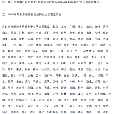
53、唐山市路南区新华东道100号万达广场写字楼A座10层1002室（需提前预约）
五、2026年最新泰格豪雅售后网点全国覆盖情况
目前泰格豪雅售后服务中心网点已覆盖：北京、上海、广州、深圳、成都、杭州、天津、
南京、重庆、郑州、长沙、宁波、厦门、福州、南昌、金华、嘉兴、扬州、常州、绍兴、
徐州、盐城、泰州、济南、惠州、苏州、武汉、西安、青岛、无锡、温州、沈阳、大连、
海口、三亚、佛山、东莞、珠海、哈尔滨、合肥、昆明、太原、石家庄、南宁、南通、长
春、烟台、唐山、廊坊、保定、贵阳、泉州、台州、湖州、中山、乌鲁木齐、洛阳、邯
郸、秦皇岛、澳门、西宁、潍坊、呼和浩特、沧州、鞍山、赣州、临沂、岳阳、平顶山、
镇江、桂林、芜湖、汕头、淄博、兰州、银川、郴州、大庆、张家口、衡阳、焦作、周
口、邵阳、亳州、新乡、衡水、牡丹江、德州、聊城、包头、淮安、宜昌、许昌、邢台、
宿迁、丽水、蚌埠、上饶、晋中、葫芦岛、四平、宜春、滁州、大同、舟山、绵阳、天
水、德阳、承德、绥化、马鞍山、三明、滨州、黄冈、赤峰、荆州、通化、鸡西、佳木
斯、黑河、连云港、阜阳、吉安、枣庄、永州、清远、揭阳、梧州、渭南、延安、长治、
运城、淮南、莆田、荆门、益阳、梅州、达州、榆林、威海、九江、济宁、齐齐哈尔、南
阳、常德、呼伦贝尔、丹东、锦州、辽阳、辽源、衢州、安庆、龙岩、宁德、鹰潭、泰
安、商丘、驻马店、咸宁、江门、茂名、玉林、乐山、南充、雅安、宝鸡、柳州、拉萨、
丽江、张家界、襄阳、株洲、遵义、鄂尔多斯、阳泉、昆山、黄石、湘潭、十堰、漳州、