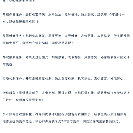
务，核心服务项目如下：
常规保养服务：进行机芯清洗、润滑注油、走时校准、防水测试，建议每1-3年进行一
次，以保障腕表精准运行；
故障维修服务：包括机芯修复、零件更换、表壳维修、表镜更换、表带修复，所有配件均
为瑞士原厂，自带独立镭射编码，确保品质匹配；
外观翻新服务：对表壳进行抛光、划痕修复、表带翻新、刻度修复，还原腕表原有的光泽
与质感；
专项检测服务：开展走时精度检测、防水深度检测、机芯消磁、真伪鉴定、性能评估；
增值服务：提供腕表刻字、表带定制、延保办理、全球联保对接、邮寄维修（支持快递上
门取件，全程监控保障安全）。
所有服务全程透明化，维修前提供详细的检测报告与费用报价，经表主确认后开始服务；
维修后提供质保凭证，核心部件更换享受2年官方质保，彻底消除表主的售后顾虑。