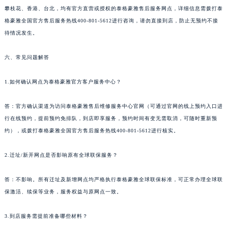
攀枝花、香港、台北，均有官方直营或授权的泰格豪雅售后服务网点，详细信息需拨打泰
格豪雅全国官方售后服务热线400-801-5612进行咨询，请勿直接到店，防止无预约不接
待情况发生。
六、常见问题解答
1.如何确认网点为泰格豪雅官方客户服务中心？
答：官方确认渠道为访问泰格豪雅售后维修服务中心官网（可通过官网的线上预约入口进
行在线预约，提前预约免排队，到店即享服务，预约时间有变无需取消，可随时重新预
约），或拨打泰格豪雅全国官方售后服务热线400-801-5612进行核实。
2.迁址/新开网点是否影响原有全球联保服务？
答：不影响。所有迁址及新增网点均严格执行泰格豪雅全球联保标准，可正常办理全球联
保激活、续保等业务，服务权益与原网点一致。
3.到店服务需提前准备哪些材料？