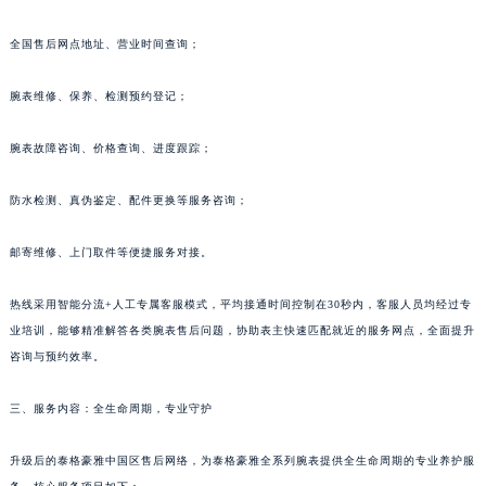
全国售后网点地址、营业时间查询；
腕表维修、保养、检测预约登记；
腕表故障咨询、价格查询、进度跟踪；
防水检测、真伪鉴定、配件更换等服务咨询；
邮寄维修、上门取件等便捷服务对接。
热线采用智能分流+人工专属客服模式，平均接通时间控制在30秒内，客服人员均经过专
业培训，能够精准解答各类腕表售后问题，协助表主快速匹配就近的服务网点，全面提升
咨询与预约效率。
三、服务内容：全生命周期，专业守护
升级后的泰格豪雅中国区售后网络，为泰格豪雅全系列腕表提供全生命周期的专业养护服