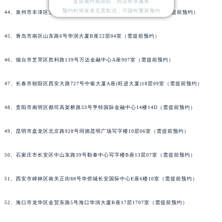
提前预约免排队，到店即享服务
预约时间有变无需取消，可随时重新预约
44、泉州市丰泽区宝洲路729号浦西万达中心写字楼A座7楼709室（需提前预约）
45、青岛市南区山东路6号华润大厦B座22层04室（需提前预约）
46、烟台市芝罘区胜利路139号万达金融中心A座907室（需提前预约）
47、长春市朝阳区西安大路727号中银大厦A座(旺进大厦)18层09室（需提前预约）
48、贵阳市南明区都司高架桥路33号亨特国际金融中心14楼14D（需提前预约）
49、昆明市盘龙区北京路928号同德昆明广场写字楼10层06室（需提前预约）
50、石家庄市长安区中山东路39号勒泰中心写字楼B座13层07室（需提前预约）
51、西安市碑林区南关正街88号华侨城长安国际中心E座6楼10室（需提前预约）
52、海口市龙华区金贸东路5号海口华润大厦B座17层1707室（需提前预约）