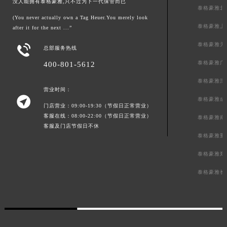
没人能拥有泰格豪雅,只不过为下一代保管而已
泰格豪雅北
(You never actually own a Tag Heuer.You merely look
泰格豪雅上
after it for the next ...”
泰格豪雅天

总部服务热线
泰格豪雅广
400-801-5612
泰格豪雅深
营业时间：

泰格豪雅成
门店营业：09:00-19:30（节假日正常营业）
客服在线：08:00-22:00（节假日正常营业）
泰格豪雅南
客服及门店节假日不休
泰格豪雅重
泰格豪雅郑
泰格豪雅长