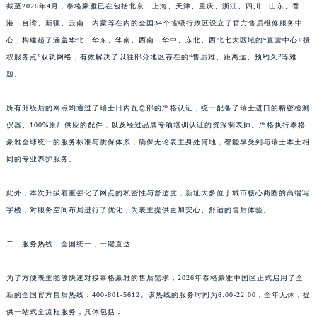
截至2026年4月，泰格豪雅已在包括北京、上海、天津、重庆、浙江、四川、山东、香
港、台湾、新疆、云南、内蒙等在内的全国34个省级行政区设立了官方售后维修服务中
心，构建起了涵盖华北、华东、华南、西南、华中、东北、西北七大区域的“直营中心+授
权服务点”双轨网络，有效解决了以往部分地区存在的“售后难、距离远、预约久”等难
题。
所有升级后的网点均通过了瑞士日内瓦总部的严格认证，统一配备了瑞士进口的精密检测
仪器、100%原厂供应的配件，以及经过品牌专项培训认证的资深制表师。严格执行泰格
豪雅全球统一的服务标准与质保体系，确保无论表主身处何地，都能享受到与瑞士本土相
同的专业养护服务。
此外，本次升级着重强化了网点的私密性与舒适度，新址大多位于城市核心商圈的高端写
字楼，对服务空间布局进行了优化，为表主提供更加安心、舒适的售后体验。
二、服务热线：全国统一，一键直达
为了方便表主能够快速对接泰格豪雅的售后需求，2026年泰格豪雅中国区正式启用了全
新的全国官方售后热线：400-801-5612。该热线的服务时间为8:00-22:00，全年无休，提
供一站式全流程服务，具体包括：