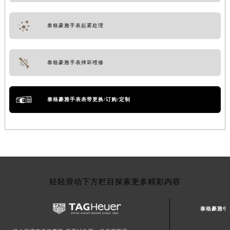
泰格豪雅手表起雾处理
泰格豪雅手表摔坏维修
泰格豪雅手表表带更换/订购/定制
轻轻滑动下方栏目探索更多精彩内容
泰格豪雅中