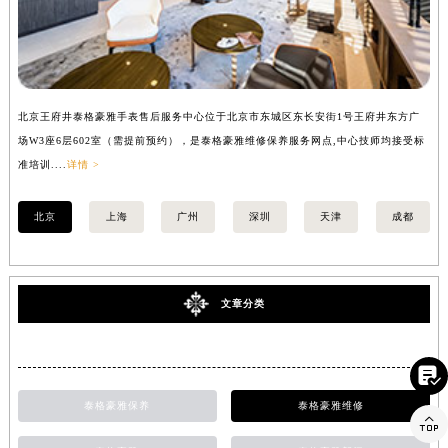
北京王府井泰格豪雅手表售后服务中心位于北京市东城区东长安街1号王府井东方广
上
场W3座6层602室（需提前预约），是泰格豪雅维修保养服务网点,中心技师均接受标
座
准培训....
详情 >
培训
北京
上海
广州
深圳
天津
成都
文章分类

泰格豪雅保养
泰格豪雅维修
