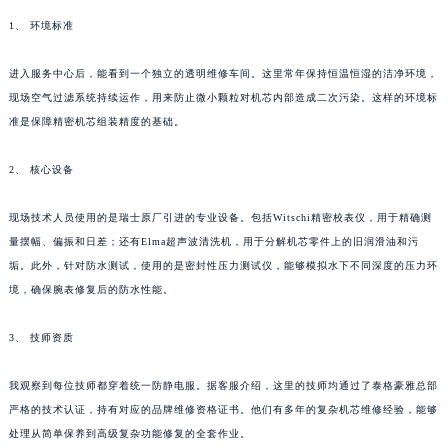
1、 环境标准
进入服务中心后，能看到一个独立的透明维修车间。这里常年保持恒温恒湿的洁净环境，
现场空气过滤系统持续运作，用来防止微小颗粒对机芯内部造成二次污染。这样的环境标
准是保障精密机芯组装精度的基础。
2、 核心设备
现场技术人员使用的是瑞士原厂引进的专业设备。包括Witschi精密校表仪，用于精确测
量摆幅、偏振和日差；还有Elma超声波清洗机，用于分解机芯零件上的旧润滑油和污
垢。此外，针对防水测试，使用的是密封性压力测试仪，能够模拟水下不同深度的压力环
境，确保腕表修复后的防水性能。
3、 技师资质
我观察到每位技师都穿着统一防静电服。据客服介绍，这里的技师均通过了泰格豪雅总部
严格的技术认证，持有对应的品牌维修资格证书。他们有多年的复杂机芯维修经验，能够
处理从简单保养到高级复杂功能修复的全套作业。