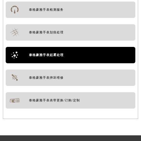
泰格豪雅手表检测服务
泰格豪雅手表划痕处理
泰格豪雅手表起雾处理
泰格豪雅手表摔坏维修
泰格豪雅手表表带更换/订购/定制